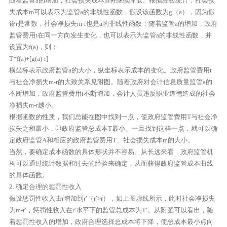
随着监管a的增加，社会损失成本m将继续降低。根据经验统计，社会损
失成本m可以表示为监管a的非线性函数，假设该函数为g（a），因为假
设r是常数，社会净损失m-r也是a的非线性函数；随着监管a的增加，政府
监管费用t在同一方向发生变化，也可以表示为监管a的非线性函数，并
设置为f(a)，则：
T=f(a)+[g(a)-r]
横坐标表示政府监管a的大小，纵坐标表示成本的变化。政府监管费用t
与社会净损失m-r的大致关系见附图。随着政府对会计信息质量监管a的
不断增加，政府监管费用t不断增加，会计人员违反职业道德造成的社会
净损失m-r越小。
根据函数的性质，我们总能在图中找到一点，使政府监管费用T与社会净
损失之和最小，即政府监管总成本T最小。一旦找到这样一点，就可以确
定政府监管A和相应的政府监管费用T、社会损失成本m的大小。
当然，要确定成本函数的具体形状并不容易。从长远来看，政府监管机
构可以通过统计数据和过去的经验来确定，从而获得政府监管成本曲线
的具体函数。
2. 确定合理的惩罚性收入
假设惩罚性收入由r增加到r′（r′>r），如上图虚线所示，此时社会净损失
为m-r′，惩罚性收入在r′水平下的监管总成本为T′。从附图可以看出，随
着惩罚性收入的增加，政府合理选择总成本将下降，使总成本最小点向