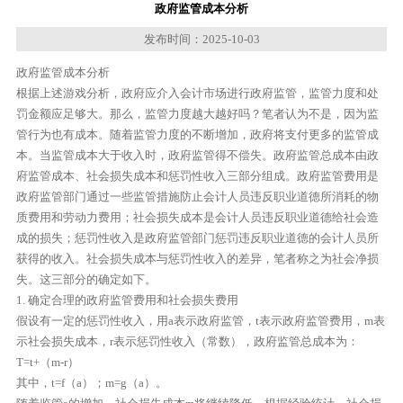
政府监管成本分析
发布时间：2025-10-03
政府监管成本分析
根据上述游戏分析，政府应介入会计市场进行政府监管，监管力度和处
罚金额应足够大。那么，监管力度越大越好吗？笔者认为不是，因为监
管行为也有成本。随着监管力度的不断增加，政府将支付更多的监管成
本。当监管成本大于收入时，政府监管得不偿失。政府监管总成本由政
府监管成本、社会损失成本和惩罚性收入三部分组成。政府监管费用是
政府监管部门通过一些监管措施防止会计人员违反职业道德所消耗的物
质费用和劳动力费用；社会损失成本是会计人员违反职业道德给社会造
成的损失；惩罚性收入是政府监管部门惩罚违反职业道德的会计人员所
获得的收入。社会损失成本与惩罚性收入的差异，笔者称之为社会净损
失。这三部分的确定如下。
1. 确定合理的政府监管费用和社会损失费用
假设有一定的惩罚性收入，用a表示政府监管，t表示政府监管费用，m表
示社会损失成本，r表示惩罚性收入（常数），政府监管总成本为：
T=t+（m-r）
其中，t=f（a）；m=g（a）。