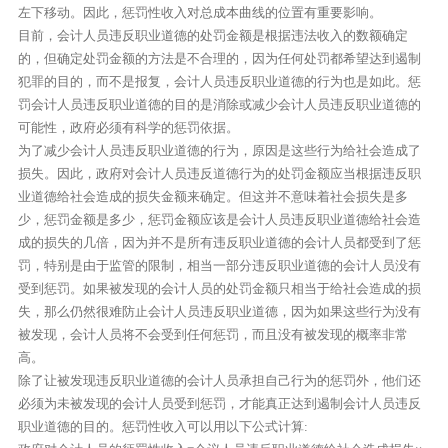
左下移动。因此，惩罚性收入对总成本曲线的位置有重要影响。
目前，会计人员违反职业道德的处罚金额是根据违法收入的数额确定
的，但确定处罚金额的方法是不合理的，因为任何处罚都希望达到遏制
犯罪的目的，而不是报复，会计人员违反职业道德的行为也是如此。惩
罚会计人员违反职业道德的目的是消除或减少会计人员违反职业道德的
可能性，政府必须有科学的惩罚依据。
为了减少会计人员违反职业道德的行为，原因是这些行为给社会造成了
损失。因此，政府对会计人员违反道德行为的处罚金额应当根据违反职
业道德给社会造成的损失金额来确定。但这并不意味着社会损失是多
少，惩罚金额是多少，惩罚金额应该是会计人员违反职业道德给社会造
成的损失的几倍，因为并不是所有违反职业道德的会计人员都受到了惩
罚，特别是由于监管的限制，相当一部分违反职业道德的会计人员没有
受到惩罚。如果被发现的会计人员的处罚金额只相当于给社会造成的损
失，那么仍然很难防止会计人员违反职业道德，因为如果这些行为没有
被发现，会计人员将不会受到任何惩罚，而且没有被发现的概率非常
高。
除了让被发现违反职业道德的会计人员承担自己行为的惩罚外，他们还
必须为未被发现的会计人员受到惩罚，才能真正达到遏制会计人员违反
职业道德的目的。惩罚性收入可以用以下公式计算: